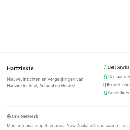
Betrouwba
Hartziekte
14
+
jaar er
Nieuws, Inzichten en Vergelijkingen van
Expert Inh
Hartziekte. Snel, Actueel en Helder!
Geverifiee
Ons Netwerk
Meer informatie op Savepedia New Zealand
Online casino's en 